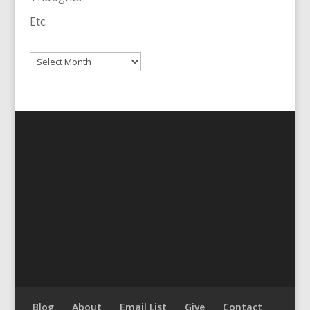
Etc.
Archives
Blog
About
Email List
Give
Contact